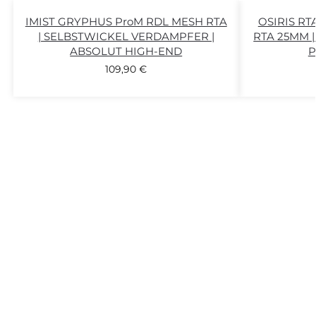
IMIST GRYPHUS ProM RDL MESH RTA
OSIRIS RT
| SELBSTWICKEL VERDAMPFER |
RTA 25MM 
ABSOLUT HIGH-END
109,90
€