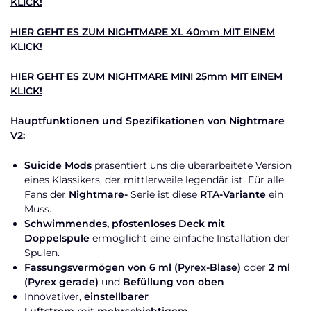
KLICK!
HIER GEHT ES ZUM NIGHTMARE XL 40mm MIT EINEM
KLICK!
HIER GEHT ES ZUM NIGHTMARE MINI 25mm MIT EINEM
KLICK!
Hauptfunktionen und Spezifikationen von Nightmare
V2:
Suicide Mods
präsentiert uns die überarbeitete Version
eines Klassikers, der mittlerweile legendär ist. Für alle
Fans der
Nightmare-
Serie ist diese
RTA-Variante
ein
Muss.
Schwimmendes, pfostenloses Deck mit
Doppelspule
ermöglicht eine einfache Installation der
Spulen.
Fassungsvermögen von 6 ml (Pyrex-Blase)
oder
2 ml
(Pyrex gerade)
und
Befüllung von oben
.
Innovativer,
einstellbarer
Luftstrom
mit
mehrschichtigem