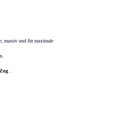
ie, massiv und für maximale
n.
.
Zug
.