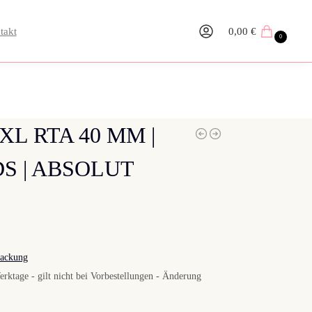
takt
0,00
€
0
L RTA 40 MM |
S | ABSOLUT
packung
erktage - gilt nicht bei Vorbestellungen - Änderung