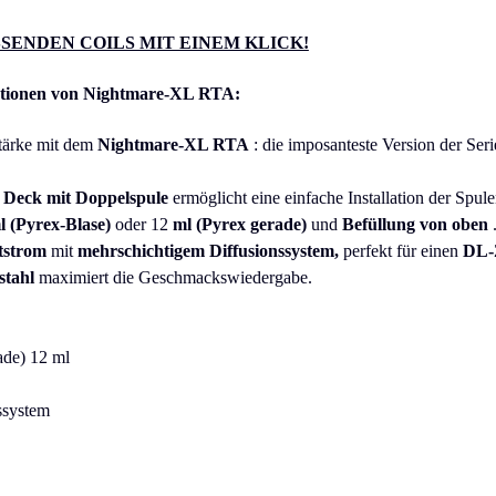
SSENDEN COILS MIT EINEM KLICK!
ationen von Nightmare-XL RTA:
tärke mit dem
Nightmare-XL RTA
: die imposanteste Version der Ser
 Deck mit Doppelspule
ermöglicht eine einfache Installation der Spule
 (Pyrex-Blase)
oder 12
ml (Pyrex gerade)
und
Befüllung von oben
ftstrom
mit
mehrschichtigem Diffusionssystem,
perfekt für einen
DL-
stahl
maximiert die Geschmackswiedergabe.
ade) 12 ml
ssystem