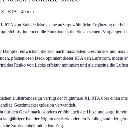
re XL RTA – 40 mm
XL RTA von Suicide Mods, eine außergewöhnliche Ergänzung der belie
pferlebnis, indem er alle Funktionen, die Sie an seinem Vorgänger sch
 Dampfer entwickelt, die sich nach maximalem Geschmack und maxim
nden, pfostenlosen Deck optimiert dieser RTA den Luftstrom, indem er
ird das Risiko von Lecks effektiv minimiert und gleichzeitig die Luft
ittlichen Luftstromdesign verfügt der Nightmare XL RTA über einen int
ebendige Geschmacksexplosion verwandelt.
cht nur den Geschmack, sondern erhöht auch die Hitze und sorgt für ein 
in langjähriger Fan der Nightmare-Serie oder ein Neuling sind, der ger
liche Zufriedenheit mit jedem Zug.