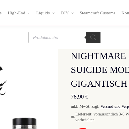
e
High-End
Liquids
DIY
Steamcraft Customs
Kon
NIGHTMARE X
SUICIDE MOD
GIGANTISCH
78,90
€
inkl. MwSt.
zzgl.
Versand und Ver
Lieferzeit:
voraussichtlich 3-6 W
vorbehalten