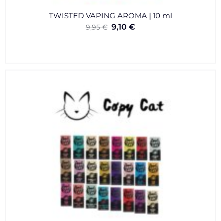
TWISTED VAPING AROMA | 10 ml
9,10
€
9,95
€