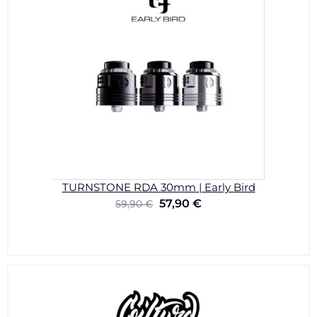
TURNSTONE RDA 30mm | Early Bird
57,90
€
59,90
€