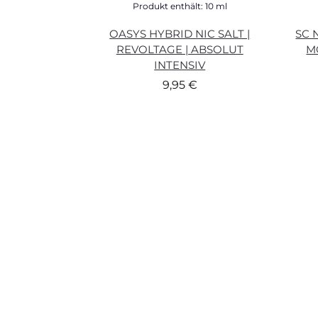
Produkt enthält: 10
ml
OASYS HYBRID NIC SALT |
SC 
REVOLTAGE | ABSOLUT
M
INTENSIV
9,95
€