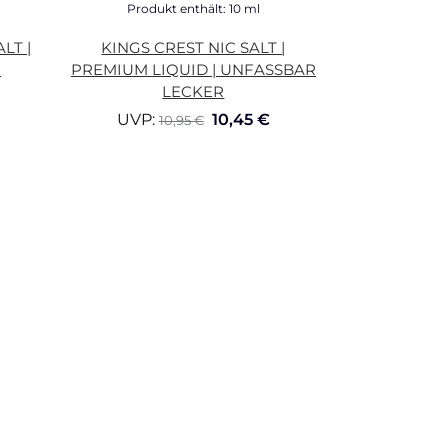
Produkt enthält: 10
ml
LT |
KINGS CREST NIC SALT |
N
PREMIUM LIQUID | UNFASSBAR
LECKER
UVP:
10,45
€
10,95
€