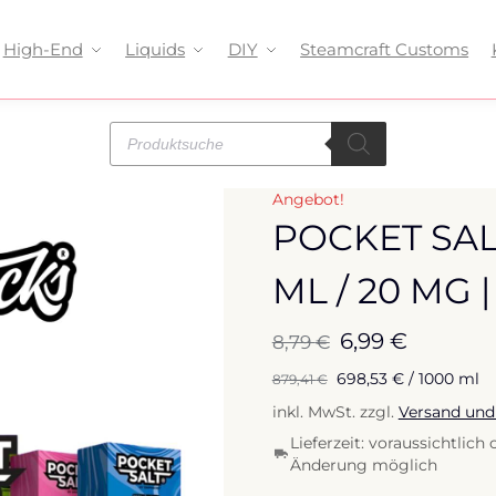
High-End
Liquids
DIY
Steamcraft Customs
Angebot!
POCKET SALT
ML / 20 MG 
6,99
€
8,79
€
698,53
€
/
1000
ml
879,41
€
inkl. MwSt.
zzgl.
Versand und
Lieferzeit:
voraussichtlich c
Änderung möglich