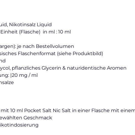
id, Nikotinsalz Liquid
nheit (Flasche) in ml : 10 ml
argen): je nach Bestellvolumen
ssisches Flaschenformat (siehe Produktbild)
and
lycol, pflanzliches Glycerin & naturidentische Aromen
ng: |20 mg / ml
nsalze
 mit 10 ml Pocket Salt Nic Salt in einer Flasche mit e
 gewählten Geschmack
Nikotindosierung