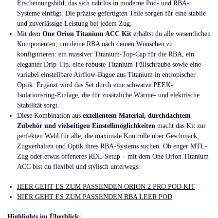
Erscheinungsbild, das sich nahtlos in moderne Pod- und RBA-
Systeme einfügt. Die präzise gefertigten Teile sorgen für eine stabile
und zuverlässige Leistung bei jedem Zug.
Mit dem
One Orion Titanium ACC Kit
erhältst du alle wesentlichen
Komponenten, um deine RBA nach deinen Wünschen zu
konfigurieren: ein massiver Titanium-Top-Cap für die RBA, ein
eleganter Drip-Tip, eine robuste Titanium-Füllschraube sowie eine
variabel einstellbare Airflow-Bague aus Titanium in entropischer
Optik. Ergänzt wird das Set durch eine schwarze PEEK-
Isolationsring-Einlage, die für zusätzliche Wärme- und elektrische
Stabilität sorgt.
Diese Kombination aus
exzellentem Material, durchdachtem
Zubehör und vielseitigen Einstellmöglichkeiten
macht das Kit zur
perfekten Wahl für alle, die maximale Kontrolle über Geschmack,
Zugverhalten und Optik ihres RBA-Systems suchen. Ob enger MTL-
Zug oder etwas offeneres RDL-Setup – mit dem One Orion Titanium
ACC bist du flexibel und stylisch unterwegs.
HIER GEHT ES ZUM PASSENDEN ORION 2 PRO POD KIT
HIER GEHT ES ZUM PASSENDEN RBA LEER POD
Highlights im Überblick: