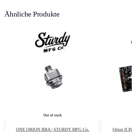
Ähnliche Produkte
Out of stock
ONE ORION RBA | STURDY MFG Co.
Orion II P