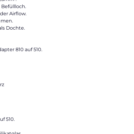
 Befüllloch.
er Airflow.
umen.
als Dochte.
dapter 810 auf 510.
rz
uf 510.
likatglas.