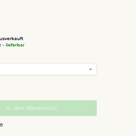
usverkauft
z –
lieferbar
In den Warenkorb
en