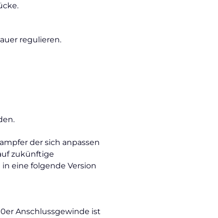
ücke.
uer regulieren.
den.
dampfer der sich anpassen
auf zukünftige
in eine folgende Version
510er Anschlussgewinde ist