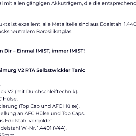
 mit allen gängigen Akkuträgern, die die entsprechend
ts ist exzellent, alle Metallteile sind aus Edelstahl 1.44
ksneutralem Borosilikatglas.
n Dir – Einmal IMIST, immer IMIST!
imurg V2 RTA Selbstwickler Tank
:
.
k V2 (mit Durchschleiftechnik).
 Hülse.
tierung (Top Cap und AFC Hülse).
tellung an AFC Hülse und Top Caps.
s Edelstahl vergoldet.
Edelstahl W.-Nr. 1.4401 (V4A).
25mm .