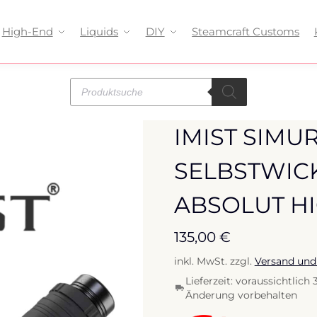
High-End
Liquids
DIY
Steamcraft Customs
IMIST SIMUR
SELBSTWICK
ABSOLUT H
135,00
€
inkl. MwSt.
zzgl.
Versand und
Lieferzeit:
voraussichtlich 
Änderung vorbehalten