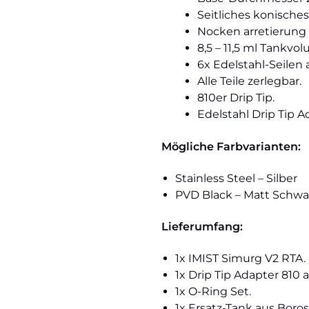
Seitliches konisches
Nocken arretierung d
8,5 – 11,5 ml
Tankvol
6x Edelstahl-Seilen 
Alle Teile zerlegbar.
810er Drip Tip.
Edelstahl Drip Tip A
Mögliche Farbvarianten:
Stainless Steel – Silber
PVD Black – Matt Schwa
Lieferumfang:
1x IMIST Simurg V2 RTA.
1x Drip Tip Adapter 810 a
1x O-Ring Set.
1x Ersatz-Tank aus Borosi