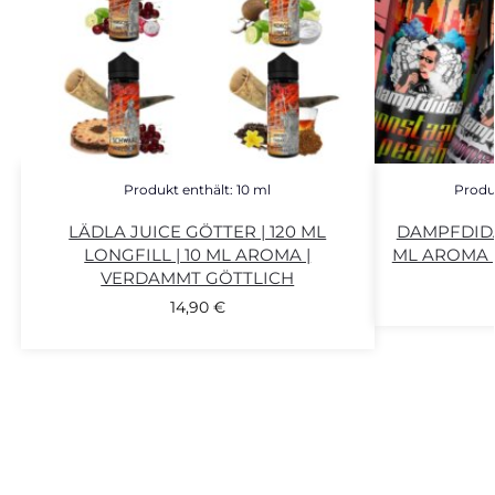
Produkt enthält: 10
ml
Produk
LÄDLA JUICE GÖTTER | 120 ML
DAMPFDIDAS
LONGFILL | 10 ML AROMA |
ML AROMA |
VERDAMMT GÖTTLICH
14,90
€