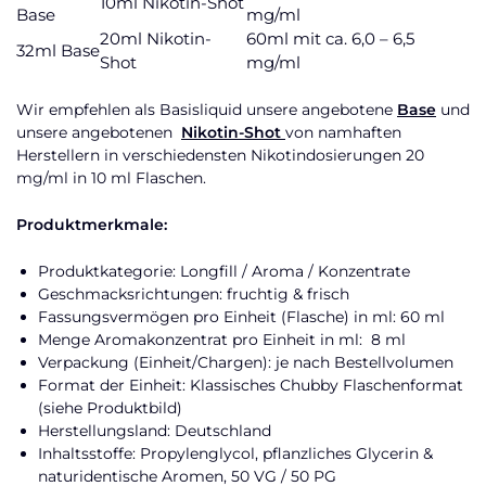
10ml Nikotin-Shot
Base
mg/ml
20ml Nikotin-
60ml mit ca. 6,0 – 6,5
32ml Base
Shot
mg/ml
Wir empfehlen als Basisliquid unsere angebotene
Base
und
unsere angebotenen
Nikotin-Shot
von namhaften
Herstellern in verschiedensten Nikotindosierungen 20
mg/ml in 10 ml Flaschen.
Produktmerkmale:
Produktkategorie: Longfill / Aroma / Konzentrate
Geschmacksrichtungen: fruchtig & frisch
Fassungsvermögen pro Einheit (Flasche) in ml: 60 ml
Menge Aromakonzentrat pro Einheit in ml: 8 ml
Verpackung (Einheit/Chargen): je nach Bestellvolumen
Format der Einheit: Klassisches Chubby Flaschenformat
(siehe Produktbild)
Herstellungsland: Deutschland
Inhaltsstoffe: Propylenglycol, pflanzliches Glycerin &
naturidentische Aromen, 50 VG / 50 PG