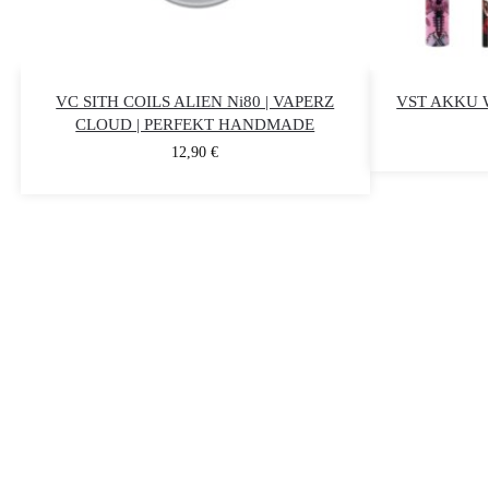
VC SITH COILS ALIEN Ni80 | VAPERZ
VST AKKU W
CLOUD | PERFEKT HANDMADE
12,90
€