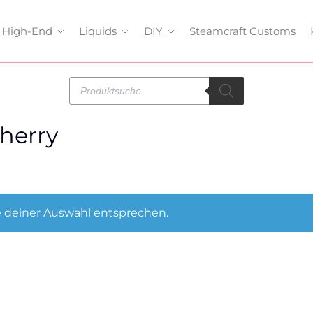
High-End
Liquids
DIY
Steamcraft Customs
herry
 deiner Auswahl entsprechen.