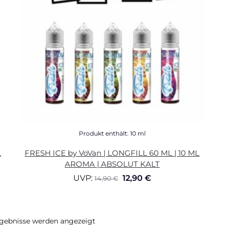
Produkt enthält: 10
ml
L
FRESH ICE by VoVan | LONGFILL 60 ML | 10 ML
AROMA | ABSOLUT KALT
UVP:
12,90
€
14,90
€
rgebnisse werden angezeigt