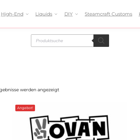
High-End
Liquids
DIY
Steamcraft Customs
rgebnisse werden angezeigt
Angebot!