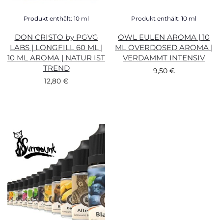
Produkt enthält: 10
ml
Produkt enthält: 10
ml
DON CRISTO by PGVG
OWL EULEN AROMA | 10
LABS | LONGFILL 60 ML |
ML OVERDOSED AROMA |
10 ML AROMA | NATUR IST
VERDAMMT INTENSIV
TREND
9,50
€
12,80
€