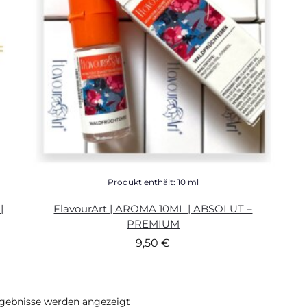
Produkt enthält: 10
ml
|
FlavourArt | AROMA 10ML | ABSOLUT –
PREMIUM
9,50
€
rgebnisse werden angezeigt