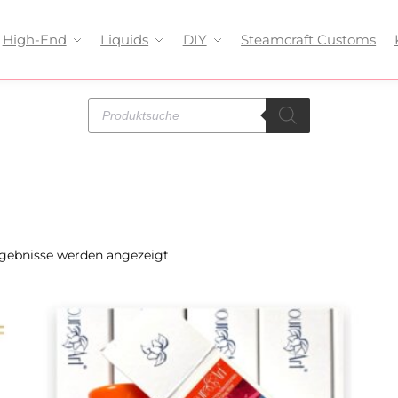
High-End
Liquids
DIY
Steamcraft Customs
rgebnisse werden angezeigt