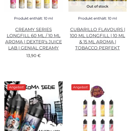
Out of stock
Produkt enthält: 10
ml
Produkt enthält: 10
ml
CREAMY SERIES
CUBARILLO FLAVOURS |
LONGFILL 60 ML / 10 ML
100 ML LONGFILL | 10 ML
AROMA | DEXTER’s JUICE
& 15 ML AROMA |
LAB | GENIAL CREAMY
TOBACCO PERFEKT
13,90
€
Angebot!
Angebot!