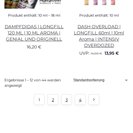
Produkt enthält: 10
ml
– 18
ml
Produkt enthält: 10
ml
DAMPFDIDAS | LONGFILL
DASH OVERLOAD |
120 ML | 10 ML AROMA |
LONGFILL 60ml | 10ml
GENIAL UND ORIGINELL
Aroma | INTENSIV
OVERDOZED
16,20
€
UVP:
13,95
€
14,90
€
Ergebnisse 1 – 12 von 44 werden
angezeigt
1
2
3
4