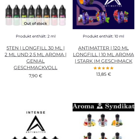
Out of stock
Produkt enthält: 2
ml
Produkt enthält: 10
ml
5TEN | LONGFILL 30 ML |
ANTIMATTER | 120 ML
2 ML UND 2,5 ML AROMA |
LONGFILL | 10 ML AROMA
GENIAL
| STARK IM GESCHMACK
GESCHMACKVOLL
13,85
€
7,90
€