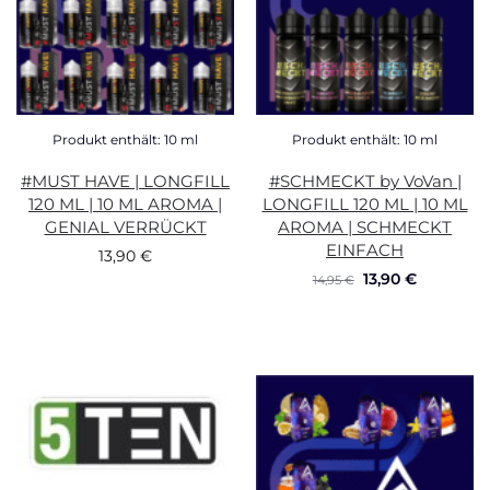
Produkt enthält: 10
ml
Produkt enthält: 10
ml
#MUST HAVE | LONGFILL
#SCHMECKT by VoVan |
120 ML | 10 ML AROMA |
LONGFILL 120 ML | 10 ML
GENIAL VERRÜCKT
AROMA | SCHMECKT
EINFACH
13,90
€
13,90
€
14,95
€