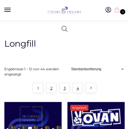
0
Longfill
Ergebnisse 1 – 12 von 44 werden
angezeigt
1
2
3
4
Angebot!