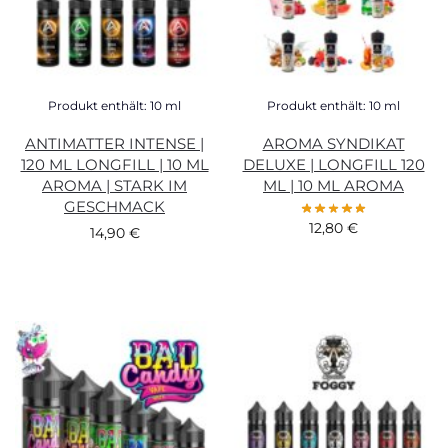
Produkt enthält: 10
ml
Produkt enthält: 10
ml
ANTIMATTER INTENSE |
AROMA SYNDIKAT
120 ML LONGFILL | 10 ML
DELUXE | LONGFILL 120
AROMA | STARK IM
ML | 10 ML AROMA
GESCHMACK
12,80
€
14,90
€