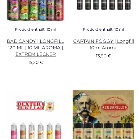
Produkt enthält: 10
ml
Produkt enthält: 10
ml
BAD CANDY | LONGFILL
CAPTAIN FOGGY | Longfill
120 ML | 10 ML AROMA |
10ml Aroma
EXTREM LECKER
13,90
€
15,20
€