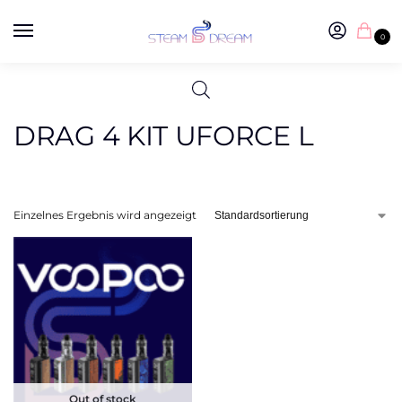
0
DRAG 4 KIT UFORCE L
Einzelnes Ergebnis wird angezeigt
Out of stock