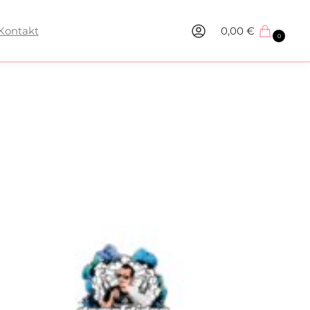
Kontakt
0,00
€
0