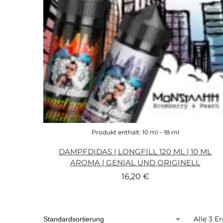
Produkt enthält: 10
ml
– 18
ml
DAMPFDIDAS | LONGFILL 120 ML | 10 ML
AROMA | GENIAL UND ORIGINELL
16,20
€
Alle 3 E