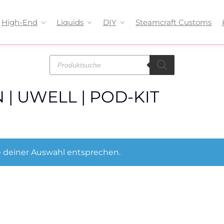
High-End
Liquids
DIY
Steamcraft Customs
 | UWELL | POD-KIT
 deiner Auswahl entsprechen.