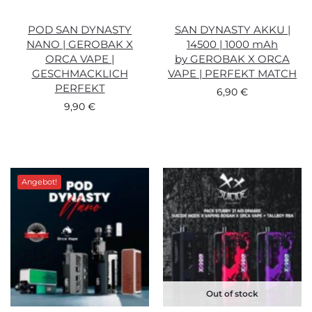
POD SAN DYNASTY
SAN DYNASTY AKKU |
NANO | GEROBAK X
14500 | 1000 mAh
ORCA VAPE |
by GEROBAK X ORCA
GESCHMACKLICH
VAPE | PERFEKT MATCH
PERFEKT
6,90
€
9,90
€
Angebot!
Out of stock