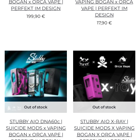
BOGAN x ORCA VAPE |
VAPING BOGAN x ORCA
PERFEKT IM DESIGN
VAPE | PERFEKT IM
DESIGN
199,90
€
17,90
€
Out of stock
Out of stock
STUBBY AIO DNA60c |
STUBBY AIO X-RAY |
SUICIDE MODS x VAPING
SUICIDE MODS X VAPING
BOGAN x ORCA VAPE |
BOGAN X ORCA VAPE |