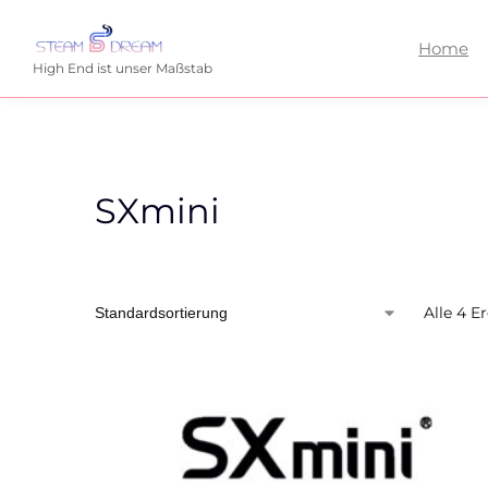
Home
High End ist unser Maßstab
SXmini
Alle 4 E