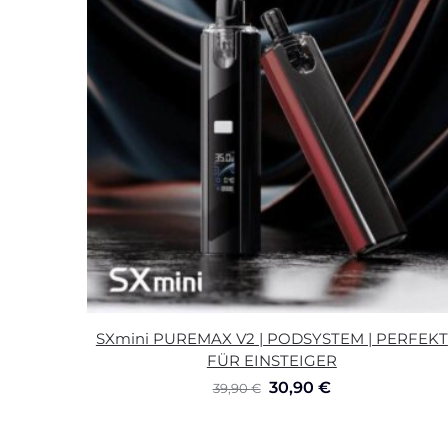
SXmini PUREMAX V2 | PODSYSTEM | PERFEKT
FÜR EINSTEIGER
30,90
€
39,90
€