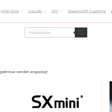
High-End
Liquids
DIY
Steamcraft Customs
rgebnisse werden angezeigt