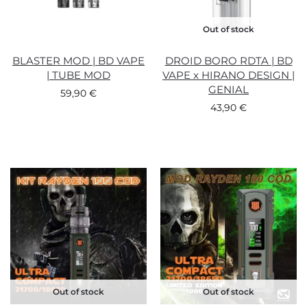
Out of stock
BLASTER MOD | BD VAPE
DROID BORO RDTA | BD
| TUBE MOD
VAPE x HIRANO DESIGN |
GENIAL
59,90
€
43,90
€
Out of stock
Out of stock