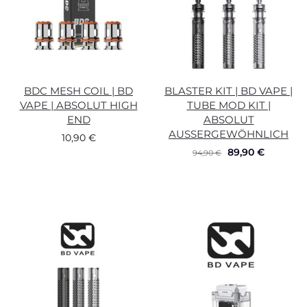
BDC MESH COIL | BD
BLASTER KIT | BD VAPE |
VAPE | ABSOLUT HIGH
TUBE MOD KIT |
END
ABSOLUT
AUSSERGEWÖHNLICH
10,90
€
89,90
€
94,90
€